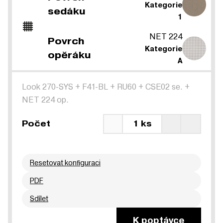
Kategorie
sedáku
1
NET 224
Povrch
Kategorie
opěráku
A
Look 270-SYS
+
F41-BL
+
RU60
+
CSE02 se.
+
NET 224 op.
Počet
1 ks
Resetovat konfiguraci
PDF
Sdílet
K poptávce