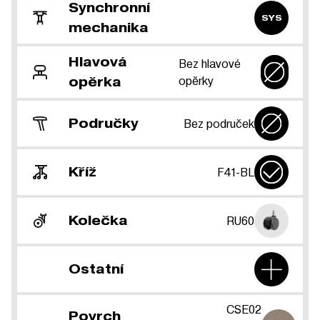
Synchronní
SYS
mechanika
Hlavová
Bez hlavové
opěrky
opěrka
Područky
Bez područek
Kříž
F41-BL
Kolečka
RU60
Ostatní
CSE02
Povrch