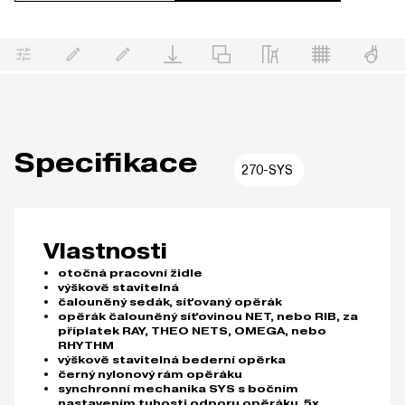
Specifikace
270-SYS
Vlastnosti
otočná pracovní židle
výškově stavitelná
čalouněný sedák, síťovaný opěrák
opěrák čalouněný síťovinou NET, nebo RIB, za
příplatek RAY, THEO NETS, OMEGA, nebo
RHYTHM
výškově stavitelná bederní opěrka
černý nylonový rám opěráku
synchronní mechanika SYS s bočním
nastavením tuhosti odporu opěráku, 5x