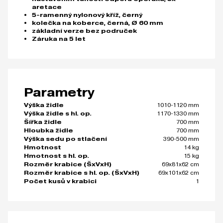
aretace
5-ramenný nylonový kříž, černý
kolečka na koberce, černá, Ø 60 mm
základní verze bez područek
Záruka na 5 let
Parametry
1010-1120 mm
Výška židle
1170-1330 mm
Výška židle s hl. op.
700 mm
Šířka židle
700 mm
Hloubka židle
390-500 mm
Výška sedu po stlačení
14 kg
Hmotnost
15 kg
Hmotnost s hl. op.
69x81x62 cm
Rozměr krabice (ŠxVxH)
69x101x62 cm
Rozměr krabice s hl. op. (ŠxVxH)
1
Počet kusů v krabici