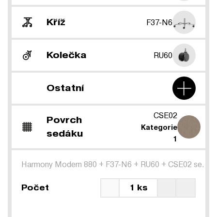
Kříž
F37-N6
Kolečka
RU60
Ostatní
CSE02
Povrch
Kategorie
sedáku
1
Harmony Modern 880
+
F37-N6
+
RU60
+
CSE02 se.
Počet
1 ks