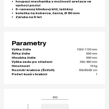
houpací mechanika s možností aretace ve
výchozí pozici
5-ramenný hliníkový kříž, leštěný
kolečka na koberce, černá, Ø 60 mm
Záruka na 5 let
Parametry
1020-1130 mm
Výška židle
690 mm
Šířka židle
690 mm
Hloubka židle
380-480 mm
Výška sedu po stlačení
16 kg
Hmotnost
69x90x62 cm
Rozměr krabice (ŠxVxH)
1
Počet kusů v krabici