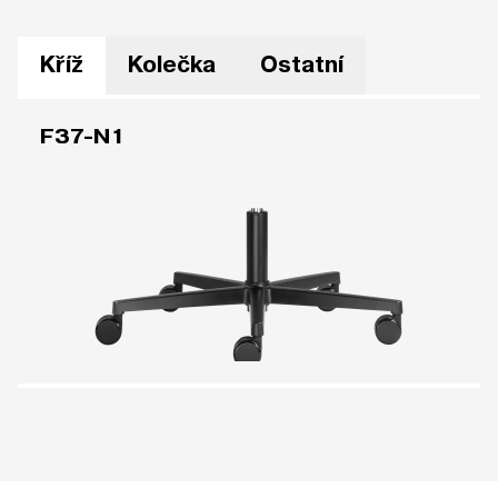
Kříž
Kolečka
Ostatní
F37-N1