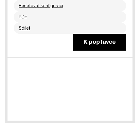
Resetovat konfiguraci
PDF
Sdílet
K poptávce