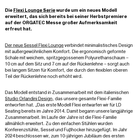
Die
Flexi Lounge Serie
wurde um ein neues Modell
erweitert, das sich bereits bei seiner Herbstpremiere
auf der ORGATEC Messe großer Aufmerksamkeit
erfreut hat.
Der neue Sessel Flexi Lounge
verbindet minimalistisches Design
mit außergewöhnlichem Komfort. Die ergonomisch geformte
Schale mit weichem, spritzgegossenem Polyurethanschaum –
10 cm auf dem Sitz und 7 cm auf der Rückenlehne – sorgt auch
bei langem Sitzen für Komfort, der durch den flexiblen oberen
Teil der Rückenlehne noch erhöht wird.
Das Modell entstand in Zusammenarbeit mit dem italienischen
Studio Orlandini Design
, das unsere gesamte Flexi-Familie
entworfen hat. „Das erste Modell Flexi entwarfen wir für LD
Seating bereits im Jahre 2014. Damit begann unsere langjährige
Zusammenarbeit. Im Laufe der Jahre ist die Flexi-Familie
allmählich erweitert. Zu den einfachen Stühlen wurden
Konferenzstühle, Sessel und Fuβhocker hinzugefügt. Im Jahr
2024 beschlossen wir, zum 10-jährigen Jubiläum des ersten