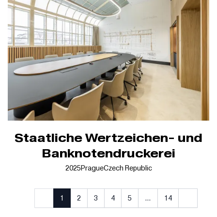
Staatliche Wertzeichen- und
Banknotendruckerei
2025
Prague
Czech Republic
1
2
3
4
5
…
14