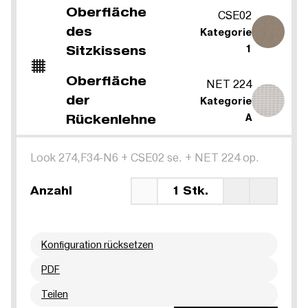
Oberfläche
CSE02
des
Kategorie
Sitzkissens
1
Oberfläche
NET 224
der
Kategorie
Rückenlehne
A
Look 274,F34-N6
+
CSE02 se.
+
NET 224 op.
Anzahl
1 Stk.
Konfiguration rücksetzen
PDF
Teilen