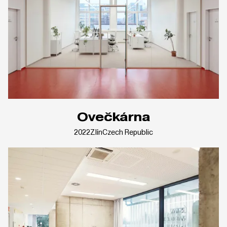
Ovečkárna
2022
Zlín
Czech Republic