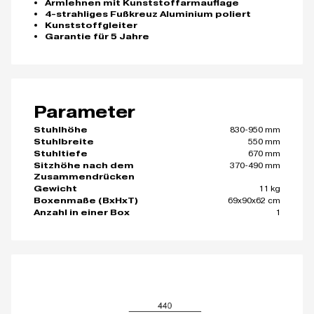
Armlehnen mit Kunststoffarmauflage
4-strahliges Fußkreuz Aluminium poliert
Kunststoffgleiter
Garantie für 5 Jahre
Parameter
830-950 mm
Stuhlhöhe
550 mm
Stuhlbreite
670 mm
Stuhltiefe
370-490 mm
Sitzhöhe nach dem
Zusammendrücken
11 kg
Gewicht
69x90x62 cm
Boxenmaße (BxHxT)
1
Anzahl in einer Box