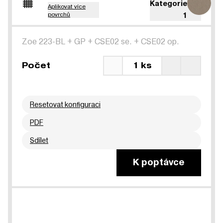
Kategorie
Aplikovat více
povrchů
1
Zoe 223-BL
+
GP
+
CSE02 se.
+
CSE02 op.
Počet
1 ks
Resetovat konfiguraci
PDF
Sdílet
K poptávce