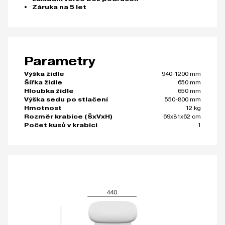
Záruka na 5 let
Parametry
940-1200 mm
Výška židle
650 mm
Šířka židle
650 mm
Hloubka židle
550-800 mm
Výška sedu po stlačení
12 kg
Hmotnost
69x81x62 cm
Rozměr krabice (ŠxVxH)
1
Počet kusů v krabici