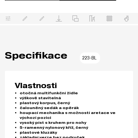
Specifikace
223-BL
Vlastnosti
otočná multifunkční židle
výškově stavitelná
plastový korpus, černý
čalouněný sedák a opěrák
houpací mechanika s možností aretace ve
výchozí pozici
vysoký píst s kruhem pro nohy
5-ramenný nylonový kříž, černý
plastové kluzáky
základní verze bez područek