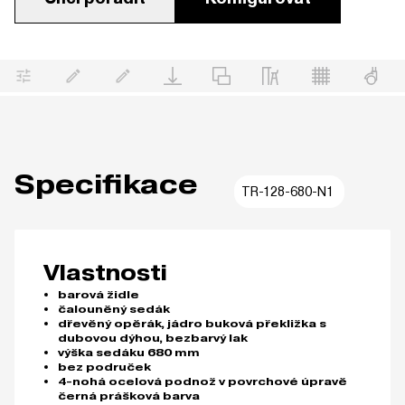
Specifikace
TR-128-680-N1
Vlastnosti
barová židle
čalouněný sedák
dřevěný opěrák, jádro buková překližka s
dubovou dýhou, bezbarvý lak
výška sedáku 680 mm
bez područek
4-nohá ocelová podnož v povrchové úpravě
černá prášková barva