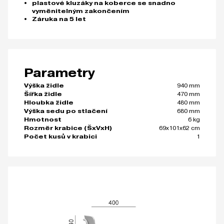
plastové kluzáky na koberce se snadno
vyměnitelným zakončením
Záruka na 5 let
Parametry
940 mm
Výška židle
470 mm
Šířka židle
480 mm
Hloubka židle
680 mm
Výška sedu po stlačení
6 kg
Hmotnost
69x101x62 cm
Rozměr krabice (ŠxVxH)
1
Počet kusů v krabici