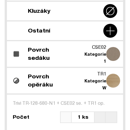
Kluzáky
Ostatní
CSE02
Povrch
Kategorie
sedáku
1
TR1
Povrch
Kategorie
opěráku
W
Trivi TR-128-680-N1
+
CSE02 se.
+
TR1 op.
Počet
1 ks