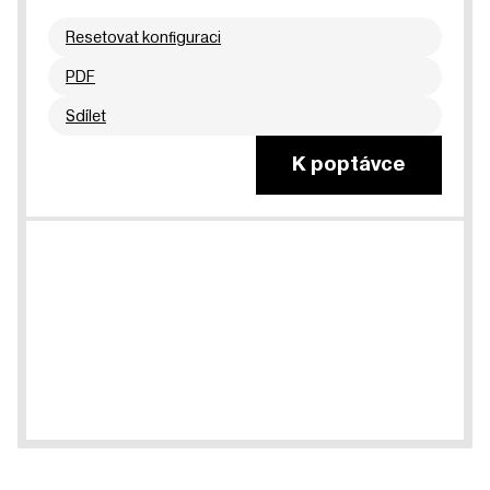
Resetovat konfiguraci
PDF
Sdílet
K poptávce