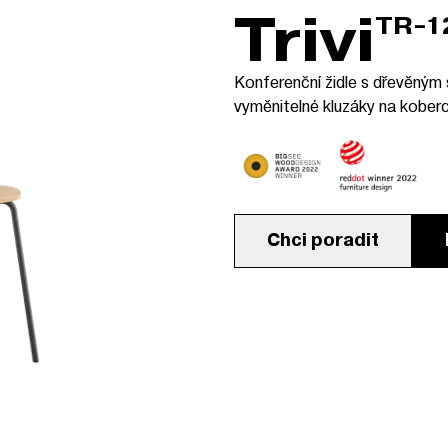
Trivi
TR-
Konferenční židle s dřevěný
vyměnitelné kluzáky na koberc
Chci poradit