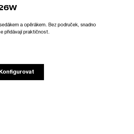
126W
m sedákem a opěrákem. Bez područek, snadno
e přidávají praktičnost.
Konfigurovat