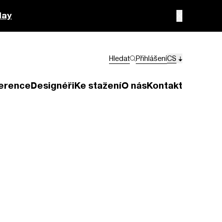
lay
Hledat
Přihlášení
CS
erence
Designéři
Ke stažení
O nás
Kontakt