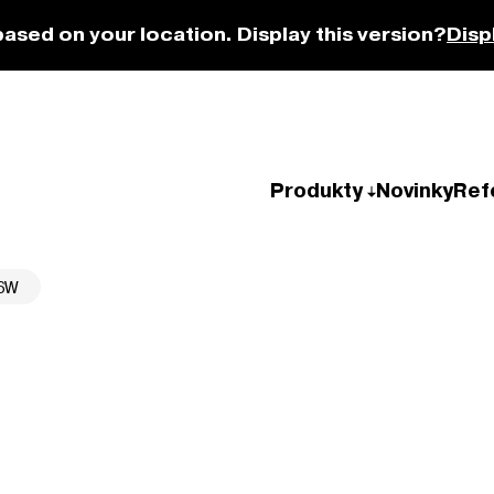
based on your location. Display this version?
Disp
Produkty
Novinky
Ref
6W