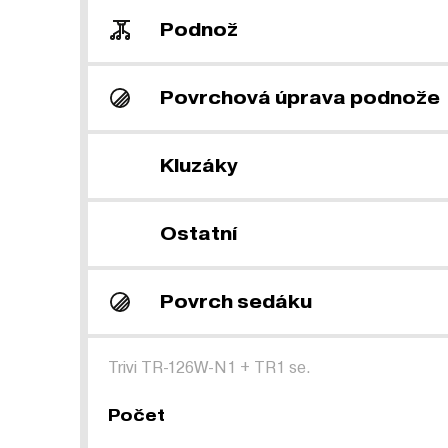
Podnož
Povrchová úprava podnože
Kluzáky
Ostatní
Povrch sedáku
Trivi TR-126W-N1
+
TR1 se.
Počet