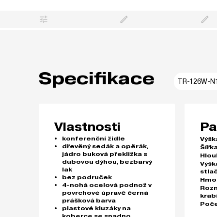
Specifikace
TR-126W-N
Vlastnosti
Pa
konferenční židle
Výšk
dřevěný sedák a opěrák,
Šířka
jádro buková překližka s
Hlou
dubovou dýhou, bezbarvý
Výšk
lak
stla
bez područek
Hmo
4-nohá ocelová podnož v
Roz
povrchové úpravě černá
krab
prášková barva
Poče
plastové kluzáky na
koberce se snadno