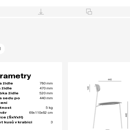
1
rametry
780 mm
a židle
470 mm
 židle
520 mm
bka židle
440 mm
a sedu po
čení
5 kg
tnost
69x110x62 cm
měr
ice (ŠxVxH)
3
t kusů v krabici