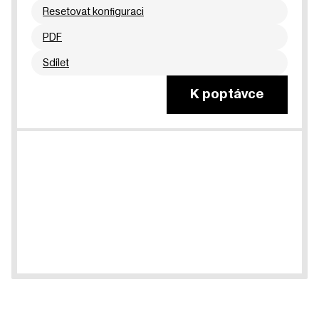
Resetovat konfiguraci
PDF
Sdílet
K poptávce