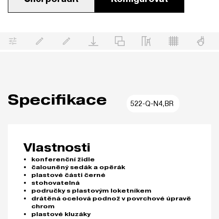
Specifikace
522-Q-N4,BR
Vlastnosti
konferenční židle
čalouněný sedák a opěrák
plastové části černé
stohovatelná
područky s plastovým loketníkem
drátěná ocelová podnož v povrchové úpravě
chrom
plastové kluzáky