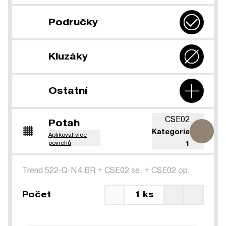
Područky
Kluzáky
Ostatní
CSE02
Potah
Kategorie
Aplikovat více
povrchů
1
Trend 522-Q-N4,BR
+
CSE02 se.
+
CSE02 op.
Počet
1 ks