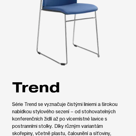
Trend
Série Trend se vyznačuje čistými liniemi a širokou
nabídkou stylového sezení – od stohovatelných
konferenčních židlí až po vícemístné lavice s
postranními stolky. Díky různým variantám
skořepiny, včetně plastu, čalounění a síťoviny,