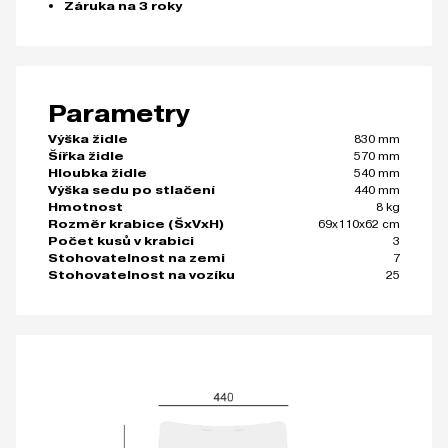
Záruka na 3 roky
Parametry
830 mm
Výška židle
570 mm
Šířka židle
540 mm
Hloubka židle
440 mm
Výška sedu po stlačení
8 kg
Hmotnost
69x110x62 cm
Rozměr krabice (ŠxVxH)
3
Počet kusů v krabici
7
Stohovatelnost na zemi
25
Stohovatelnost na vozíku