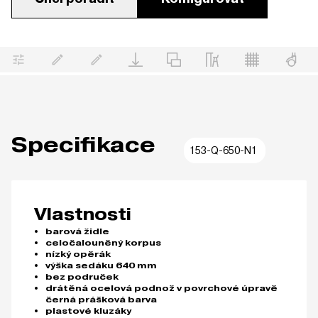
Specifikace
153-Q-650-N1
Vlastnosti
barová židle
celočalouněný korpus
nízký opěrák
výška sedáku 640 mm
bez područek
drátěná ocelová podnož v povrchové úpravě
černá prášková barva
plastové kluzáky