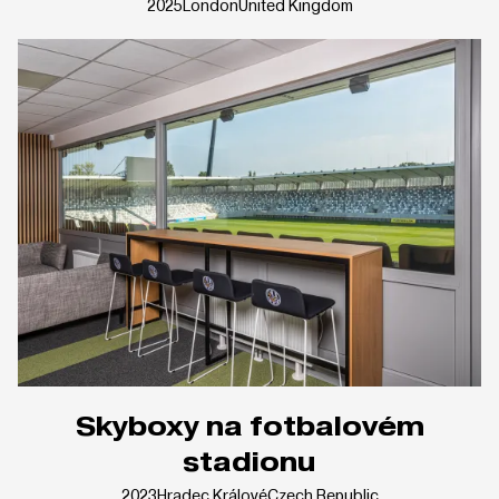
2025
London
United Kingdom
Skyboxy na fotbalovém
stadionu
2023
Hradec Králové
Czech Republic