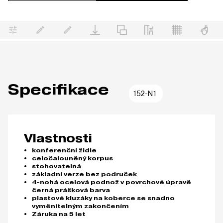
Specifikace
152-N1
Vlastnosti
konferenční židle
celočalouněný korpus
stohovatelná
základní verze bez područek
4-nohá ocelová podnož v povrchové úpravě
černá prášková barva
plastové kluzáky na koberce se snadno
vyměnitelným zakončením
Záruka na 5 let