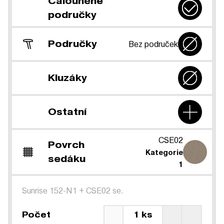
Čalouněné
područky
Područky
Bez područek
Kluzáky
Ostatní
CSE02
Povrch
Kategorie
sedáku
1
Sunrise 152-N1
+
CSE02 se.
Počet
1 ks