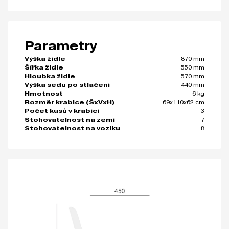
Parametry
870 mm
Výška židle
550 mm
Šířka židle
570 mm
Hloubka židle
440 mm
Výška sedu po stlačení
6 kg
Hmotnost
69x110x62 cm
Rozměr krabice (ŠxVxH)
3
Počet kusů v krabici
7
Stohovatelnost na zemi
8
Stohovatelnost na vozíku