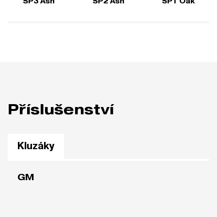
SP3 Ash
SP2 Ash
SP1 Oak
Příslušenství
Kluzáky
GM