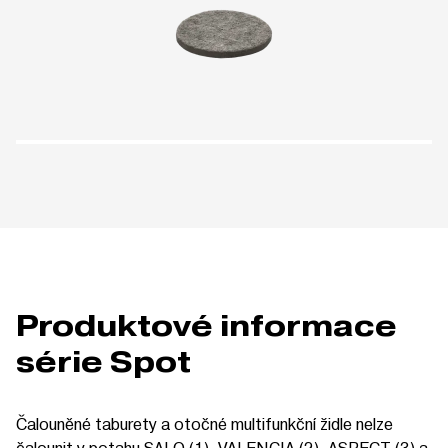
Produktové informace
série Spot
Čalouněné taburety a otočné multifunkční židle nelze
čalounit v potahu SALO (1), VALENCIA (2), ASPECT (3) a