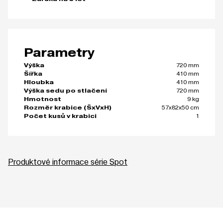
Parametry
720 mm
Výška
410 mm
Šířka
410 mm
Hloubka
720 mm
Výška sedu po stlačení
9 kg
Hmotnost
57x82x50 cm
Rozměr krabice (ŠxVxH)
1
Počet kusů v krabici
Produktové informace série Spot