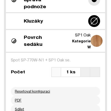
podnože
Kluzáky
SP1 Oak
Povrch
Kategorie
sedáku
W
Spot SP-770W-N1
+
SP1 Oak se.
Počet
1 ks
Resetovat konfiguraci
PDF
Sdílet