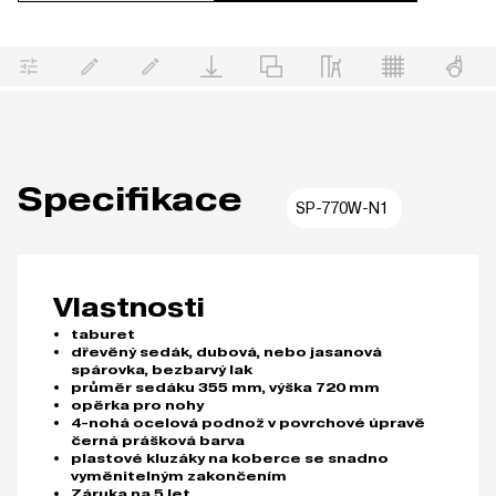
Specifikace
SP-770W-N1
Vlastnosti
taburet
dřevěný sedák, dubová, nebo jasanová
spárovka, bezbarvý lak
průměr sedáku 355 mm, výška 720 mm
opěrka pro nohy
4-nohá ocelová podnož v povrchové úpravě
černá prášková barva
plastové kluzáky na koberce se snadno
vyměnitelným zakončením
Záruka na 5 let