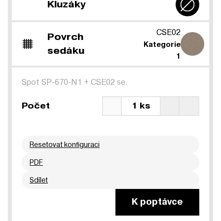
Kluzáky
CSE02
Povrch
Kategorie
sedáku
1
Spot SP-670-N1
+
CSE02 se.
Počet
1 ks
Resetovat konfiguraci
PDF
Sdílet
K poptávce