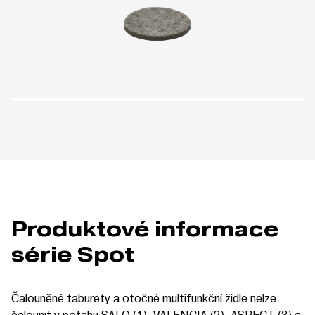
Produktové informace
série Spot
Čalouněné taburety a otočné multifunkční židle nelze
čalounit v potahu SALO (1), VALENCIA (2), ASPECT (3) a