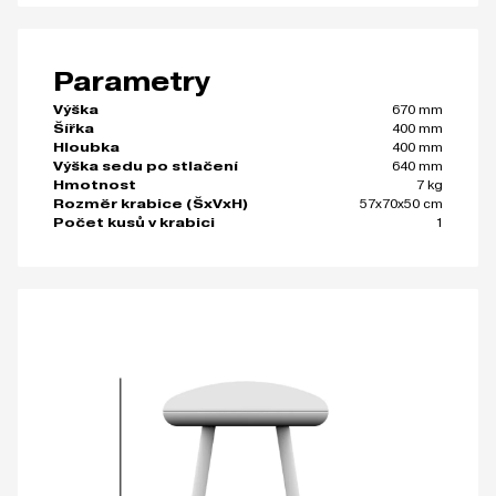
Parametry
670 mm
Výška
400 mm
Šířka
400 mm
Hloubka
640 mm
Výška sedu po stlačení
7 kg
Hmotnost
57x70x50 cm
Rozměr krabice (ŠxVxH)
1
Počet kusů v krabici