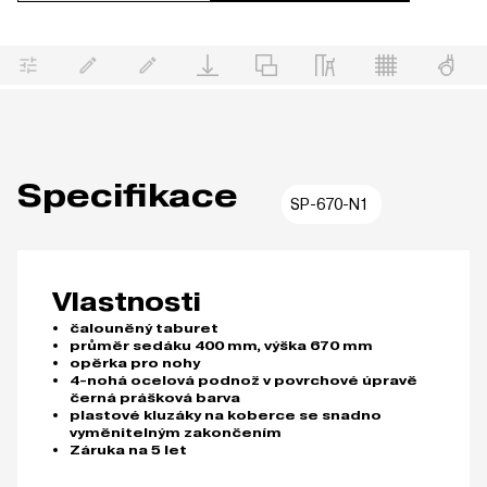
Specifikace
SP-670-N1
Vlastnosti
čalouněný taburet
průměr sedáku 400 mm, výška 670 mm
opěrka pro nohy
4-nohá ocelová podnož v povrchové úpravě
černá prášková barva
plastové kluzáky na koberce se snadno
vyměnitelným zakončením
Záruka na 5 let