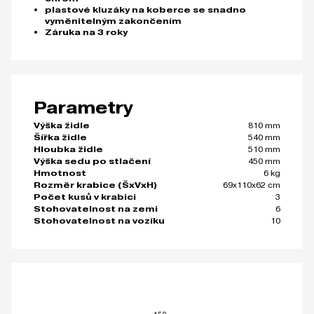
plastové kluzáky na koberce se snadno
vyměnitelným zakončením
Záruka na 3 roky
Parametry
810 mm
Výška židle
540 mm
Šířka židle
510 mm
Hloubka židle
450 mm
Výška sedu po stlačení
6 kg
Hmotnost
69x110x62 cm
Rozměr krabice (ŠxVxH)
3
Počet kusů v krabici
6
Stohovatelnost na zemi
10
Stohovatelnost na vozíku