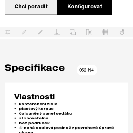
Chci poradit
Konfigurovat
Specifikace
052-N4
Vlastnosti
konferenční židle
plastový korpus
čalouněný panel sedáku
stohovatelná
bez područek
4-nohá ocelová podnož v povrchové úpravě
chrom