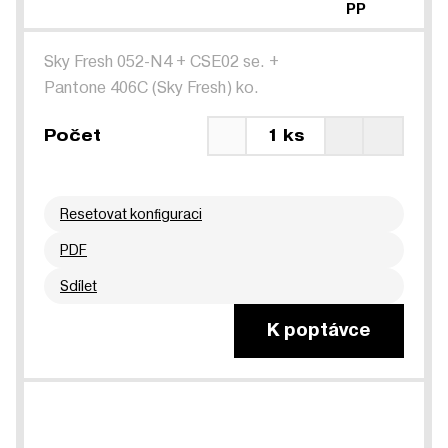
PP
Sky Fresh 052-N4
+
CSE02 se.
+
Pantone 406C (Sky Fresh) ko.
Počet
1 ks
Resetovat konfiguraci
PDF
Sdílet
K poptávce