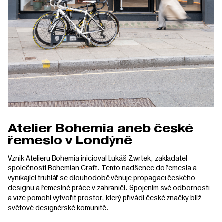
Atelier Bohemia aneb české
řemeslo v Londýně
Vznik Atelieru Bohemia inicioval Lukáš Zwrtek, zakladatel
společnosti Bohemian Craft. Tento nadšenec do řemesla a
vynikající truhlář se dlouhodobě věnuje propagaci českého
designu a řemeslné práce v zahraničí. Spojením své odbornosti
a vize pomohl vytvořit prostor, který přivádí české značky blíž
světové designérské komunitě.