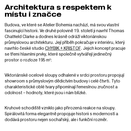
Architektura s respektem k
místu i značce
Budova, ve které se Atelier Bohemia nachází, má svou vlastní
fascinující historii. Ve druhé polovině 19. století ji navrhl Thomas
Chatfield Clarke a dodnes krásně odráží viktoriánskou
průmyslovou architekturu. Její příběh pokračuje v interiéru, který
navrhlo české studio
CHYBIK + KRISTOF
. Jejich koncept pracuje
se třemi hlavními prvky, které společně vytvářejí jedinečný
prostor o rozloze 195 m²:
Viktoriánské ocelové sloupy odhalené v srdci prostoru propojují
showroom s průmyslovým dědictvím budovy i celé čtvrti. Tyto
charakteristické oblé tvary připomínají řemeslnou zručnost a
odolnost – hodnoty, které jsou i nám blízké.
Kruhové schodiště vzniklo jako přirozená reakce na sloupy.
Spirálovitá forma elegantně propojuje historii s moderností a
dodává prostoru nejen sochařský, ale i funkční rozměr.