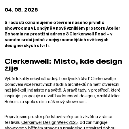
04. 08. 2025
S radostí oznamujeme otevření našeho prvního
showroomu v Londýně v nově vzniklém prostoru
Atelier
Bohemia
na prestižní adrese 3 Clerkenwell Road – v
samém srdci jedné z nejvýznamnějších světových
designérských čtvrtí.
Clerkenwell: Místo, kde design
žije
Výběr lokality nebyl náhodný. Londýnská čtvrť Clerkenwell je
domovem více kreativních studií a architektů na metr čtvereční
než jakékoli jiné místo na světě. A právě tady, v prostředí, které
inspiruje, propojuje a utváří budoucnost designu, vznikl Atelier
Bohemia a spolu s ním i náš nový showroom.
Poprvé jsme prostor představili veřejnosti v květnu v rámci
festivalu
Clerkenwell Design Week 2025
, od září funguje
showroom v běžném provozu s pravidelnou otevírací dobou.