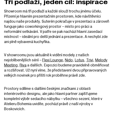
Tři podlaží, jeden cíl: inspirace
Showroom má tři podlaží a každé slouží trochu jinému účelu.
Přízemí je hlavním prezentačním prostorem, kde návštěvníci
najdou naše produkty. Suterén pokračuje v prezentaci a zároveň
funguje jako coworkingový prostor – místo pro práci a
neformální setkávání. V patře se pak nachází hlavní zasedací
místnost – ideální pro delší jednání a prezentace. A nechybí zde
ani plně vybavená kuchyňka.
V showroomu jsou aktuálně k vidění modely z našich
nejoblíbenějších sérií –
Flexi Lounge
,
Nido
,
Lotus
,
Trivi
,
Melody
Meeting
,
Riva
a dalších. Expozici budeme pravidelně obměňovat
a rozšiřovat. Už nyní víme, že představení dvou připravovaných
velkých novinek pro příští rok proběhne právě zde.
Prostory sdílíme s dalšími českými značkami z oblasti
interiérového designu, ale jako hlavní partner zajišťujeme
kompletní výběr sedacího nábytku – všechno sezení, které v
Atelieru Bohemia uvidíte, pochází právě z naší výroby v
Boskovicích.