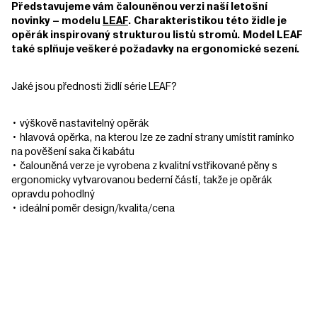
Představujeme vám čalouněnou verzi naší letošní
novinky – modelu
LEAF
. Charakteristikou této židle je
opěrák inspirovaný strukturou listů stromů. Model LEAF
také splňuje veškeré požadavky na ergonomické sezení.
Jaké jsou přednosti židlí série LEAF?
• výškově nastavitelný opěrák
• hlavová opěrka, na kterou lze ze zadní strany umístit ramínko
na pověšení saka či kabátu
• čalouněná verze je vyrobena z kvalitní vstřikované pěny s
ergonomicky vytvarovanou bederní částí, takže je opěrák
opravdu pohodlný
• ideální poměr design/kvalita/cena