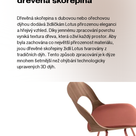
dřevěná skořepina
Dřevěná skořepina s dubovou nebo ořechovou
dýhou dodává židličkám Lotus přirozenou eleganci
a hřejivý vzhled. Díky jemnému zpracování povrchu
vyniká textura dřeva, která oživí každý prostor. Aby
byla zachována co největší přirozenost materiálu,
jsou dřevěné skořepiny židlí Lotus tvarovány z
tradičních dýh. Tento způsob zpracování je k dýze
mnohem šetrnější než ohýbání technologicky
upravených 3D dýh.