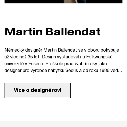
Martin Ballendat
Německý designér Martin Ballendat se v oboru pohybuje
už více než 35 let. Design vystudoval na Folkwangské
univerzitě v Essenu. Po škole pracoval tři roky jako
designér pro výrobce nábytku Sedus a od roku 1986 vedl
oddělení designu a vývoje v rakouské společnosti Wiesner
Hager, kde setrval deset let. V roce 1995 založil vlastní
Více o designérovi
studio v Horním Rakousku a později také druhé v
Německu. Studia Design Ballendat spolupracují s více než
čtyřiceti velmi známými značkami ze sedmnácti zemí
světa. Martin Ballendat získal za design již přes 150
nejrůznějších ocenění. Mezi nimi například 40× Red Dot
Award, iF Design Award nebo Mixology-Award 2019.