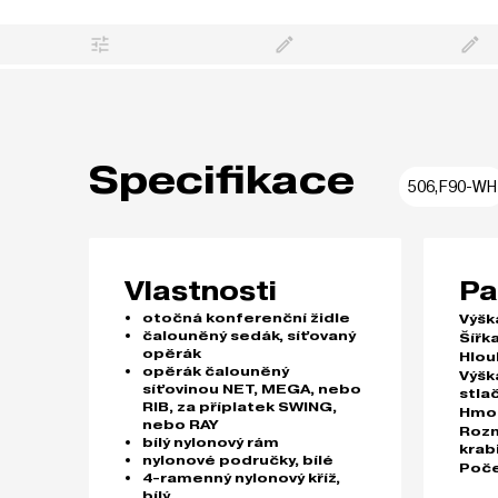
Specifikace
506,F90-WH
Vlastnosti
Pa
otočná konferenční židle
Výšk
čalouněný sedák, síťovaný
Šířka
opěrák
Hlou
opěrák čalouněný
Výšk
síťovinou NET, MEGA, nebo
stla
RIB, za příplatek SWING,
Hmo
nebo RAY
Roz
bílý nylonový rám
krab
nylonové područky, bílé
Poče
4-ramenný nylonový kříž,
bílý