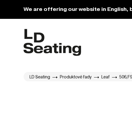
We are offering our website in English, 
LD Seating
Produktové řady
Leaf
506,F