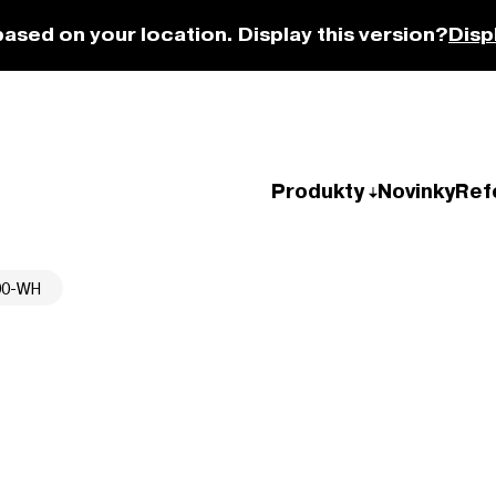
based on your location. Display this version?
Disp
Produkty
Novinky
Ref
90-WH