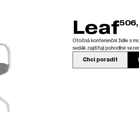
Leaf
506
Otočná konferenční židle s m
sedák zajišťují pohodlné seze
Chci poradit