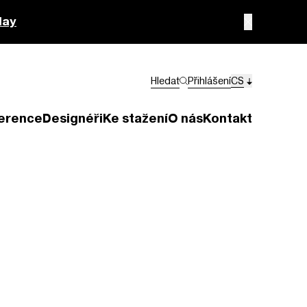
lay
Hledat
Přihlášení
CS
erence
Designéři
Ke stažení
O nás
Kontakt