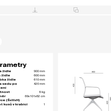
rametry
900 mm
a židle
600 mm
 židle
610 mm
bka židle
420 mm
a sedu po
čení
8 kg
tnost
69x101x62 cm
měr
ice (ŠxVxH)
1
t kusů v krabici