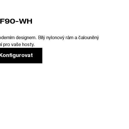
,F90-WH
oderním designem. Bílý nylonový rám a čalouněný
ní pro vaše hosty.
Konfigurovat