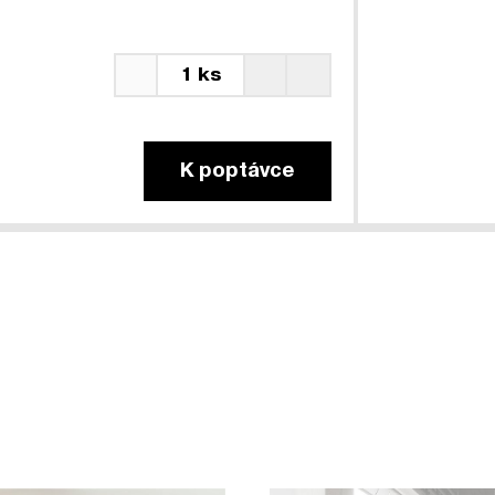
1 ks
K poptávce