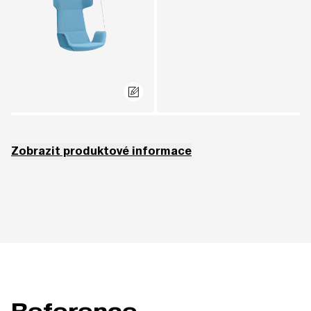
Zobrazit produktové informace
Korpus křesla FL-SW-P nelze čalounit v potahu VALENCIA (2), ASPECT (3),
TOUCH (3), COMFORT+ (5), CORK (5), v kůži PANAMA LEATHER (6),
VERONA LEATHER (6) a WILD LEATHER (7).
Použitá polyuretanová pěna splňuje protipožární certifikaci CRIB 5.
Pro správnou funkci a životnost závěsných lan tyto nedoporučujeme kotvit
do pevných ok, ale např. do pohyblivých karabin.
Reference