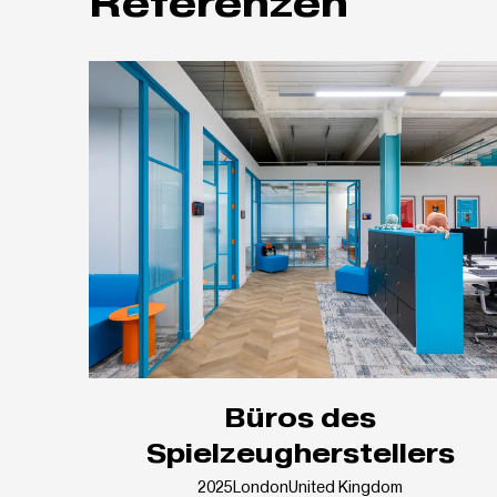
Referenzen
Büros des
Spielzeugherstellers
2025
London
United Kingdom