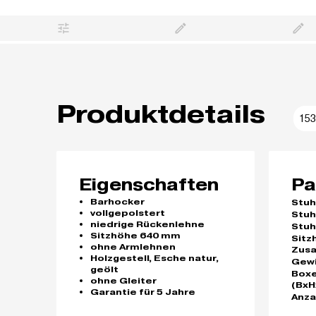
Produktdetails
153
Eigenschaften
Pa
Barhocker
Stuh
vollgepolstert
Stuh
niedrige Rückenlehne
Stuh
Sitzhöhe 640 mm
Sitz
ohne Armlehnen
Zus
Holzgestell, Esche natur,
Gew
geölt
Box
ohne Gleiter
(BxH
Garantie für 5 Jahre
Anza