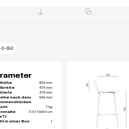
-D-650
rameter
850 mm
lhöhe
470 mm
lbreite
470 mm
ltiefe
640 mm
höhe nach dem
ammendrücken
7 kg
icht
57x110x50 cm
enmaße
xT)
1
hl in einer Box