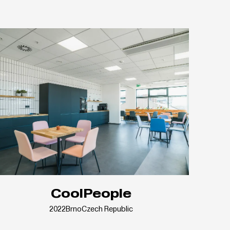
CoolPeople
2022
Brno
Czech Republic