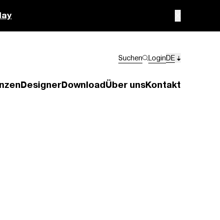
lay
Suchen
Login
DE
nzen
Designer
Download
Über uns
Kontakt