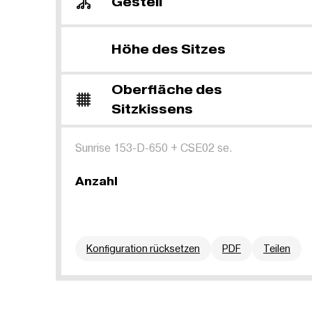
Gestell
Höhe des Sitzes
Oberfläche des
Sitzkissens
Sunrise 153-D-650
+
CSE02 se.
Anzahl
Konfiguration rücksetzen
PDF
Teilen