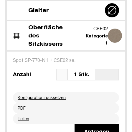
Gleiter
Oberfläche
CSE02
des
Kategorie
Sitzkissens
1
Spot SP-770-N1
+
CSE02 se.
Anzahl
1 Stk.
Konfiguration rücksetzen
PDF
Teilen
Anfragen