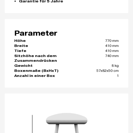
Garantie für 5 Jahre
Parameter
770 mm
Höhe
410 mm
Breite
410 mm
Tiefe
740 mm
Sitzhöhe nach dem
Zusammendrücken
8 kg
Gewicht
57x82x50 cm
Boxenmaße (BxHxT)
1
Anzahl in einer Box