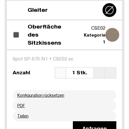
Gleiter
Oberfläche
CSE02
des
Kategorie
Sitzkissens
1
Spot SP-670-N1
+
CSE02 se.
Anzahl
1 Stk.
Konfiguration rücksetzen
PDF
Teilen
Anfragen