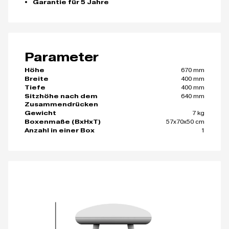
Garantie für 5 Jahre
Parameter
670 mm
Höhe
400 mm
Breite
400 mm
Tiefe
640 mm
Sitzhöhe nach dem
Zusammendrücken
7 kg
Gewicht
57x70x50 cm
Boxenmaße (BxHxT)
1
Anzahl in einer Box