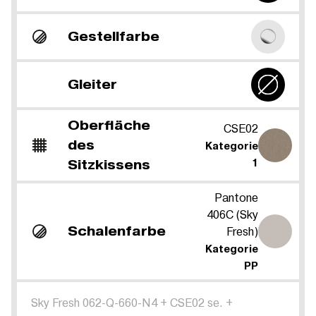
Gestellfarbe
Gleiter
Oberfläche
CSE02
des
Kategorie
Sitzkissens
1
Pantone
406C (Sky
Schalenfarbe
Fresh)
Kategorie
PP
Sky Fresh 062-Q-660-N4
+
CSE02 se.
+