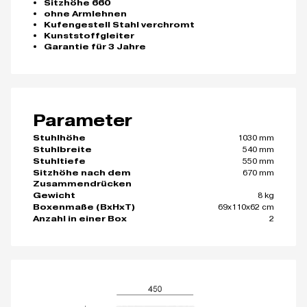
Sitzhöhe 660
ohne Armlehnen
Kufengestell Stahl verchromt
Kunststoffgleiter
Garantie für 3 Jahre
Parameter
1030 mm
Stuhlhöhe
540 mm
Stuhlbreite
550 mm
Stuhltiefe
670 mm
Sitzhöhe nach dem
Zusammendrücken
8 kg
Gewicht
69x110x62 cm
Boxenmaße (BxHxT)
2
Anzahl in einer Box