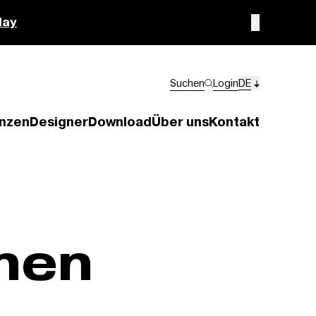
lay
Suchen
Login
DE
nzen
Designer
Download
Über uns
Kontakt
onen