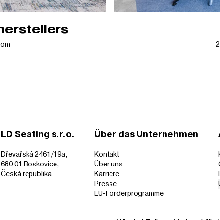
erstellers
dom
2
LD Seating s.r.o.
Über das Unternehmen
Dřevařská 2461/19a,
Kontakt
680 01 Boskovice,
Über uns
Česká republika
Karriere
Presse
EU-Förderprogramme