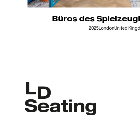
Büros des Spielzeugh
2025
London
United King