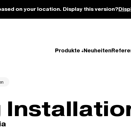
based on your location. Display this version?
Disp
Produkte
Neuheiten
Refere
en
Installati
ia