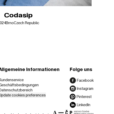
Codasip
024
Brno
Czech Republic
Allgemeine Informationen
Folge uns
Kundenservice
Facebook
Geschäftsbedingungen
Instagram
Datenschutzbereich
Update cookies preferences
Pinterest
LinkedIn