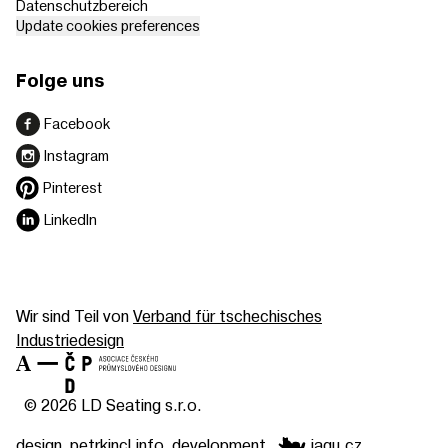
Datenschutzbereich
Update cookies preferences
Folge uns
Facebook
Instagram
Pinterest
LinkedIn
Wir sind Teil von
Verband für tschechisches
Industriedesign
© 2026 LD Seating s.r.o.
design
petrkincl.info
development
jagu.cz