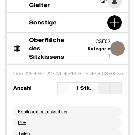
GP
Gleiter
Sonstige
Oberfläche
CSE02
des
Kategorie
Sitzkissens
1
Oslo 229
+
BR-227-N6
+
F12-BL
+
GP
+
CSE02 se.
Anzahl
1 Stk.
Konfiguration rücksetzen
PDF
Teilen