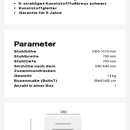
5-strahliges Kunststofffußkreuz schwarz
Kunststoffgleiter
Garantie für 5 Jahre
Parameter
1050-1310 mm
Stuhlhöhe
700 mm
Stuhlbreite
700 mm
Stuhltiefe
590-840 mm
Sitzhöhe nach dem
Zusammendrücken
14 kg
Gewicht
69x81x62 cm
Boxenmaße (BxHxT)
1
Anzahl in einer Box