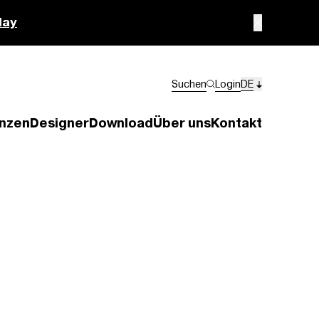
lay
Suchen
Login
DE
nzen
Designer
Download
Über uns
Kontakt