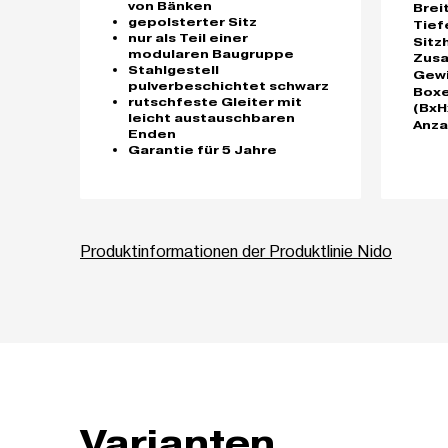
von Bänken
Brei
gepolsterter Sitz
Tief
nur als Teil einer
Sitz
modularen Baugruppe
Zus
Stahlgestell
Gew
pulverbeschichtet schwarz
Box
rutschfeste Gleiter mit
(BxH
leicht austauschbaren
Anza
Enden
Garantie für 5 Jahre
Produktinformationen der Produktlinie Nido
Varianten