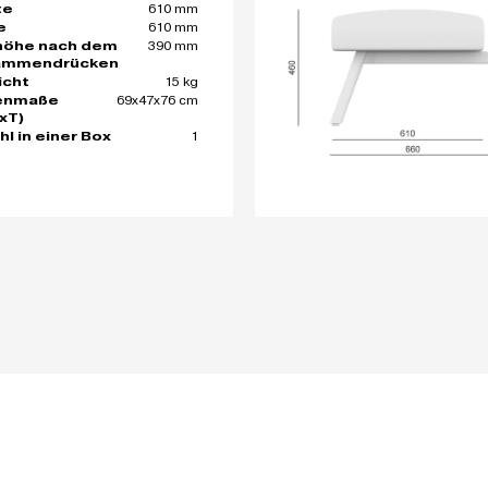
610 mm
te
610 mm
e
390 mm
höhe nach dem
ammendrücken
15 kg
icht
69x47x76 cm
enmaße
xT)
1
hl in einer Box