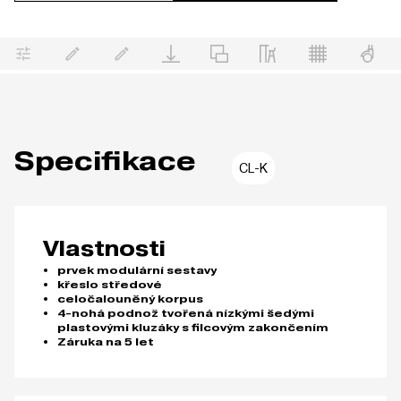
Specifikace
CL-K
Vlastnosti
prvek modulární sestavy
křeslo středové
celočalouněný korpus
4-nohá podnož tvořená nízkými šedými
plastovými kluzáky s filcovým zakončením
Záruka na 5 let