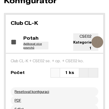
Konfigurátor
Club CL-K
CSE02
Potah
Kategorie
Aplikovat více
povrchů
1
Club CL-K
+
CSE02 se.
+
op.
+
CSE02 ko.
Počet
1 ks
Resetovat konfiguraci
PDF