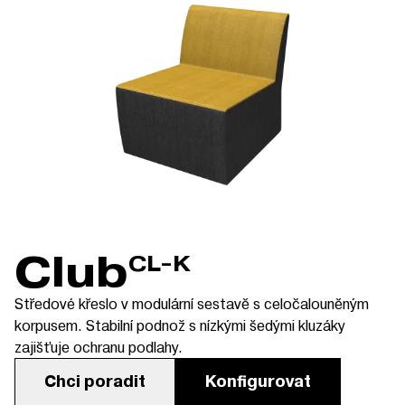
Club
CL-K
Středové křeslo v modulární sestavě s celočalouněným
korpusem. Stabilní podnož s nízkými šedými kluzáky
zajišťuje ochranu podlahy.
Chci poradit
Konfigurovat