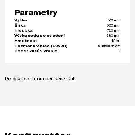
Parametry
720 mm
Výška
600 mm
Šířka
720 mm
Hloubka
380 mm
Výška sedu po stlačení
15 kg
Hmotnost
64x85x76 cm
Rozměr krabice (ŠxVxH)
1
Počet kusů v krabici
Produktové informace série Club