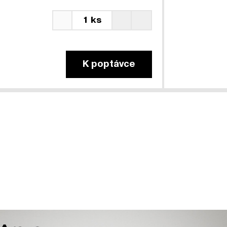
1 ks
K poptávce