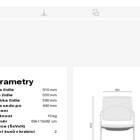
rametry
910 mm
a židle
530 mm
 židle
590 mm
bka židle
440 mm
a sedu po
čení
10 kg
tnost
69x110x62 cm
měr
ice (ŠxVxH)
2
t kusů v krabici