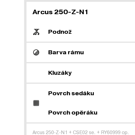
Arcus 250-Z-N1
Podnož
Barva rámu
Kluzáky
Povrch sedáku
Povrch opěráku
Arcus 250-Z-N1
+
CSE02 se.
+
RY60999 op.