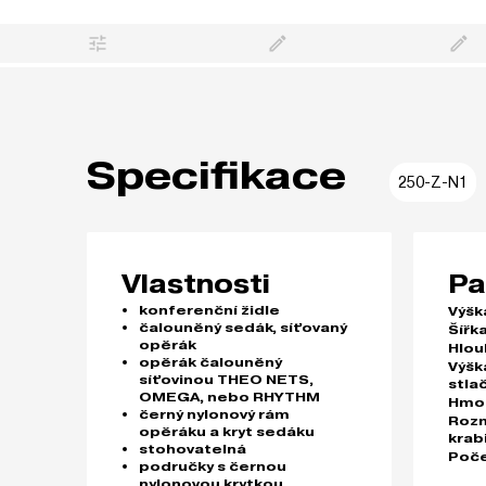
Specifikace
250-Z-N1
Vlastnosti
Pa
konferenční židle
Výšk
čalouněný sedák, síťovaný
Šířka
opěrák
Hlou
opěrák čalouněný
Výšk
síťovinou THEO NETS,
stla
OMEGA, nebo RHYTHM
Hmo
černý nylonový rám
Roz
opěráku a kryt sedáku
krab
stohovatelná
Poče
područky s černou
nylonovou krytkou