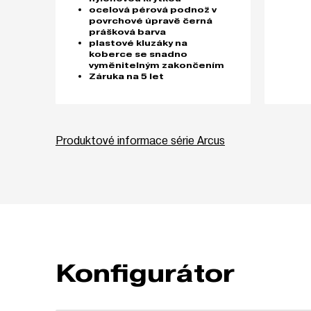
ocelová pérová podnož v
povrchové úpravě černá
prášková barva
plastové kluzáky na
koberce se snadno
vyměnitelným zakončením
Záruka na 5 let
Produktové informace série Arcus
Konfigurátor