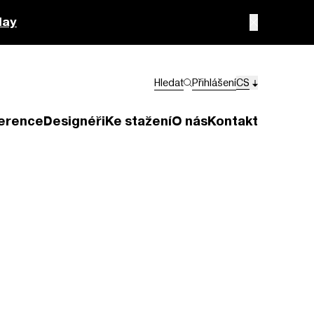
lay
Hledat
Přihlášení
CS
erence
Designéři
Ke stažení
O nás
Kontakt