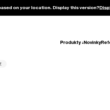
based on your location. Display this version?
Disp
Produkty
Novinky
Ref
Z