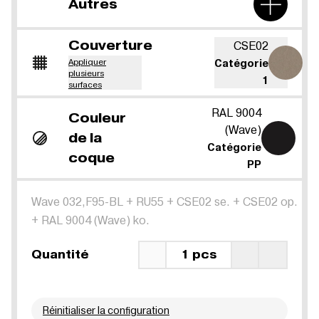
Autres
Couverture
CSE02
Appliquer
Catégorie
plusieurs
1
surfaces
RAL 9004
Couleur
(Wave)
de la
Catégorie
coque
PP
Wave 032,F95-BL
+
RU55
+
CSE02 se.
+
CSE02 op.
+
RAL 9004 (Wave) ko.
Quantité
1 pcs
Réinitialiser la configuration