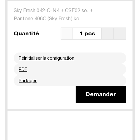
Sky Fresh 042-Q-N4
+
CSE02 se.
+
Pantone 406C (Sky Fresh) ko.
Quantité
1 pcs
Réinitialiser la configuration
PDF
Partager
Demander