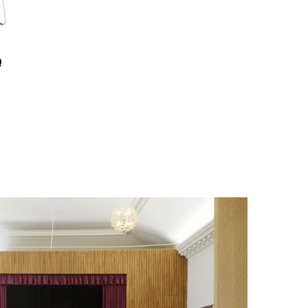
Q
Melody Design 785-FR