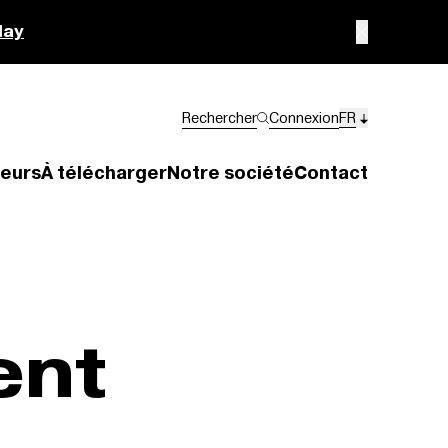
lay
Rechercher
Connexion
FR
eurs
À télécharger
Notre société
Contact
ent