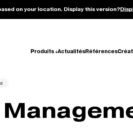
based on your location. Display this version?
Disp
Produits
Actualités
Références
Créat
nt
t Managem