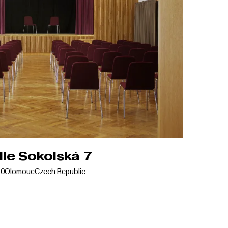
lle Sokolská 7
20
Olomouc
Czech Republic