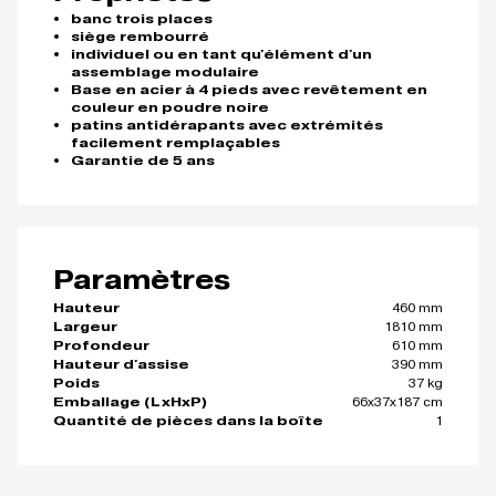
banc trois places
siège rembourré
individuel ou en tant qu'élément d'un
assemblage modulaire
Base en acier à 4 pieds avec revêtement en
couleur en poudre noire
patins antidérapants avec extrémités
facilement remplaçables
Garantie de 5 ans
Paramètres
460 mm
Hauteur
1810 mm
Largeur
610 mm
Profondeur
390 mm
Hauteur d'assise
37 kg
Poids
66x37x187 cm
Emballage (LxHxP)
1
Quantité de pièces dans la boîte