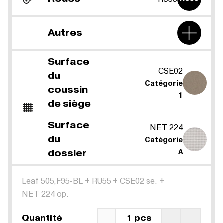
Autres
Surface
CSE02
du
Catégorie
coussin
1
de siège
Surface
NET 224
du
Catégorie
dossier
A
Leaf 505,F95-BL
+
RU55
+
CSE02 se.
+
NET 224 op.
Quantité
1 pcs