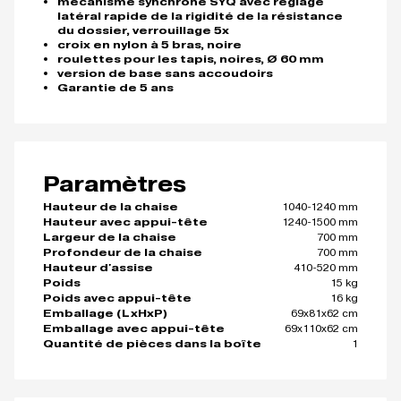
mécanisme synchrone SYQ avec réglage
latéral rapide de la rigidité de la résistance
du dossier, verrouillage 5x
croix en nylon à 5 bras, noire
roulettes pour les tapis, noires, Ø 60 mm
version de base sans accoudoirs
Garantie de 5 ans
Paramètres
1040-1240 mm
Hauteur de la chaise
1240-1500 mm
Hauteur avec appui-tête
700 mm
Largeur de la chaise
700 mm
Profondeur de la chaise
410-520 mm
Hauteur d'assise
15 kg
Poids
16 kg
Poids avec appui-tête
69x81x62 cm
Emballage (LxHxP)
69x110x62 cm
Emballage avec appui-tête
1
Quantité de pièces dans la boîte