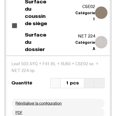
Surface
CSE02
du
Catégorie
coussin
1
de siège
Surface
NET 224
du
Catégorie
dossier
A
Leaf 503-SYQ
+
F41-BL
+
RU60
+
CSE02 se.
+
NET 224 op.
Quantité
1 pcs
Réinitialiser la configuration
PDF