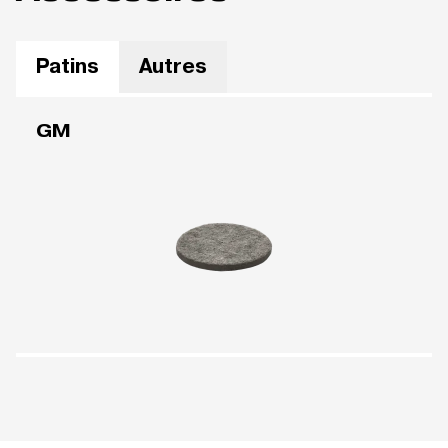
Patins
Autres
GM