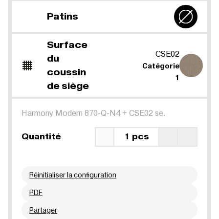
Patins
Surface
CSE02
du
Catégorie
coussin
1
de siège
Harmony Modern 870-Q-N4
+
CSE02 se.
Quantité
1 pcs
Réinitialiser la configuration
PDF
Partager