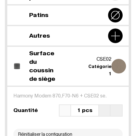
Patins
Autres
Surface
CSE02
du
Catégorie
coussin
1
de siège
Harmony Modern 870,F70-N6
+
CSE02 se.
Quantité
1 pcs
Réinitialiser la configuration