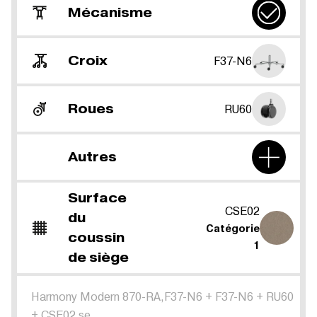
Mécanisme
Croix
F37-N6
Roues
RU60
Autres
Surface
CSE02
du
Catégorie
coussin
1
de siège
Harmony Modern 870-RA,F37-N6
+
F37-N6
+
RU60
+
CSE02 se.