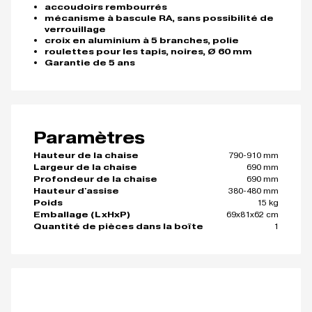
accoudoirs rembourrés
mécanisme à bascule RA, sans possibilité de
verrouillage
croix en aluminium à 5 branches, polie
roulettes pour les tapis, noires, Ø 60 mm
Garantie de 5 ans
Paramètres
790-910 mm
Hauteur de la chaise
690 mm
Largeur de la chaise
690 mm
Profondeur de la chaise
380-480 mm
Hauteur d'assise
15 kg
Poids
69x81x62 cm
Emballage (LxHxP)
1
Quantité de pièces dans la boîte