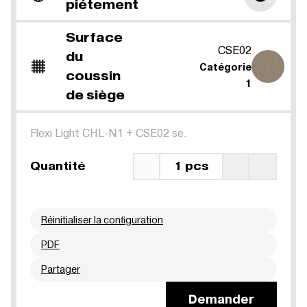
piétement
Surface
CSE02
du
Catégorie
coussin
1
de siège
Flexi Light CHL-N1
+
CSE02 se.
Quantité
1 pcs
Réinitialiser la configuration
PDF
Partager
Demander