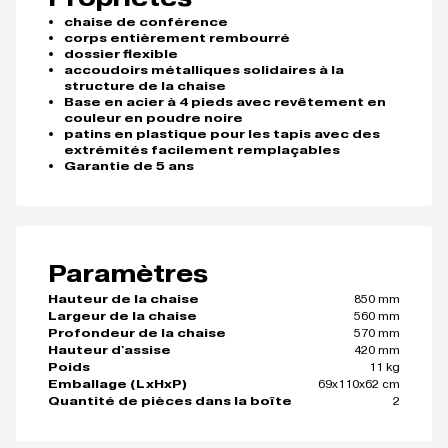
chaise de conférence
corps entièrement rembourré
dossier flexible
accoudoirs métalliques solidaires à la
structure de la chaise
Base en acier à 4 pieds avec revêtement en
couleur en poudre noire
patins en plastique pour les tapis avec des
extrémités facilement remplaçables
Garantie de 5 ans
Paramètres
850 mm
Hauteur de la chaise
560 mm
Largeur de la chaise
570 mm
Profondeur de la chaise
420 mm
Hauteur d'assise
11 kg
Poids
69x110x62 cm
Emballage (LxHxP)
2
Quantité de pièces dans la boîte