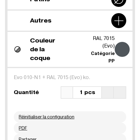
Autres
RAL 7015
Couleur
(Evo)
de la
Catégorie
coque
PP
Evo 010-N1
+
RAL 7015 (Evo) ko.
Quantité
1 pcs
Réinitialiser la configuration
PDF
Partager